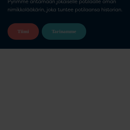
Pyrimme antamaan jokaiselle potilaalle oman
nimikkolääkärin, joka tuntee potilaansa historian.
Tiimi
Tarinamme