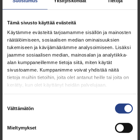
Suostumus
Yksityiskohdat
Tietoja
Hinnasto
Rahoitus
Tämä sivusto käyttää evästeitä
Käytämme evästeitä tarjoamamme sisällön ja mainosten
räätälöimiseen, sosiaalisen median ominaisuuksien
tukemiseen ja kävijämäärämme analysoimiseen. Lisäksi
jaamme sosiaalisen median, mainosalan ja analytiikka-
alan kumppaneillemme tietoja siitä, miten käytät
sivustoamme. Kumppanimme voivat yhdistää näitä
tietoja muihin tietoihin, joita olet antanut heille tai joita on
kerätty, kun olet käyttänyt heidän palvelujaan.
Suostumuksen
Välttämätön
valinta
Mieltymykset