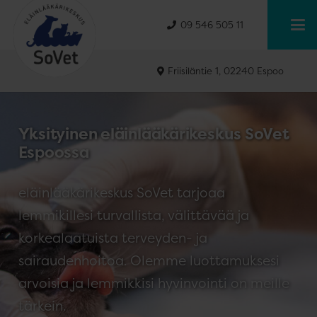
09 546 505 11
Friisiläntie 1, 02240 Espoo
Yksityinen eläinlääkärikeskus SoVet
Espoossa
eläinlääkärikeskus SoVet tarjoaa
lemmikillesi turvallista, välittävää ja
korkealaatuista terveyden- ja
sairaudenhoitoa. Olemme luottamuksesi
arvoisia ja lemmikkisi hyvinvointi on meille
tärkein.