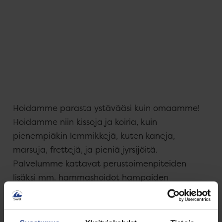
Hoidamme parasta ystävääsi kuin omaamme!
Hoidamme niin kissoja ja koiria, kuin
pienempiäkin lemmikkejä, kuten kaneja,
marsuja, frettejä, ja pieniä jyrsijöitä.
Palvelumme kattavat perustoimenpiteiden
lisäksi mm. hammashoidot hampaiden
poistoineen, tähystykset, vaativammat
pehmytkudosleikkaukset ja tähystysleikkaukset
sekä vatsaontelo- ja sydänultraukset.