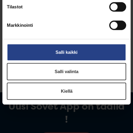
Tilastot
Markkinointi
Salli kaikki
Salli valinta
Kiellä
Uusi Sovet App on täällä
!