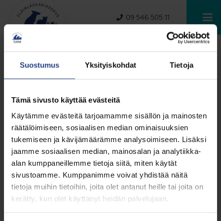
09 546 505 11
Friisiläntie 1, 02240 Espoo
Suostumus
Yksityiskohdat
Tietoja
Eläinlääkärikeskus SoVet
Friisiläntie 1
Tämä sivusto käyttää evästeitä
02240
Espoo
Käytämme evästeitä tarjoamamme sisällön ja mainosten
räätälöimiseen, sosiaalisen median ominaisuuksien
Ajanvaraus:
09 546 505 11
tukemiseen ja kävijämäärämme analysoimiseen. Lisäksi
Arkisin: 7.30 – 20.00
jaamme sosiaalisen median, mainosalan ja analytiikka-
alan kumppaneillemme tietoja siitä, miten käytät
Lauantai: 9-15
sivustoamme. Kumppanimme voivat yhdistää näitä
Sunnuntai: suljettu
tietoja muihin tietoihin, joita olet antanut heille tai joita on
Olemme avoinna koko kesän.
kerätty, kun olet käyttänyt heidän palvelujaan.
Tietosuojaseloste
|
Evästekäytäntö