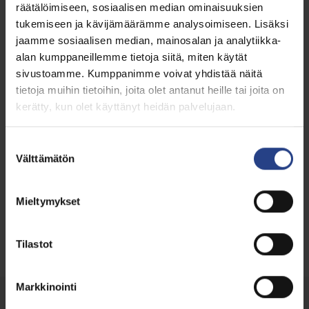
Olemme suljettu muuton vuoksi ke 29.1.-
räätälöimiseen, sosiaalisen median ominaisuuksien
su 2.2.2025.
tukemiseen ja kävijämäärämme analysoimiseen. Lisäksi
jaamme sosiaalisen median, mainosalan ja analytiikka-
Avaamme maanantaina 3.2.25 klo 7.30
alan kumppaneillemme tietoja siitä, miten käytät
uudessa paikassa. Puhelinnumero säilyy
sivustoamme. Kumppanimme voivat yhdistää näitä
entisellään. Uudet aukioloaikamme ovat
tietoja muihin tietoihin, joita olet antanut heille tai joita on
arkisin 7.30-20.00 sekä la 9-15 ja UUTENA
kerätty, kun olet käyttänyt heidän palvelujaan.
sunnuntaina 10-16
Suostumuksen
Välttämätön
valinta
Mieltymykset
Edellinen artikkeli
Seuraava artikkeli
Tilastot
Markkinointi