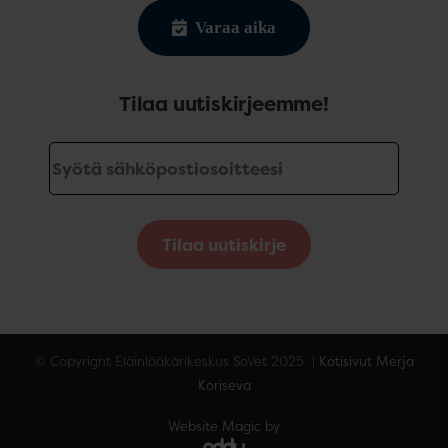
Varaa aika
Tilaa uutiskirjeemme!
Tilaa uutiskirje
© Copyright Eläinlääkärikeskus SoVet 2025 |
Kotisivut Merja
Koriseva
Website Magic by