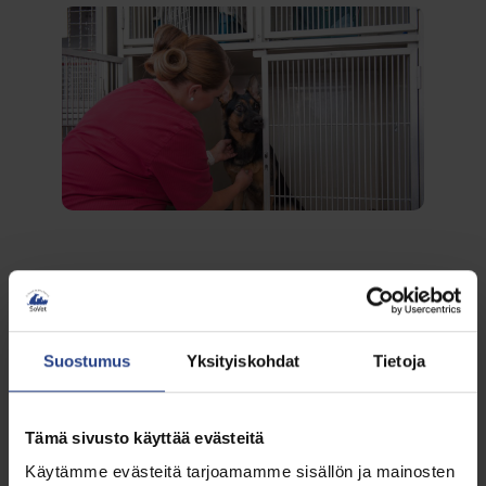
Yksityinen eläinlääkärikeskus SoVet
laajentaa ja muuttaa suurempiin tiloihin
tammi-helmikuun vaihteessa 2025!
Suostumus
Yksityiskohdat
Tietoja
Muutamme 3,8 km:n ja uusi osoitteemme
on:
Friisiläntie 1, Espoo.
Tämä sivusto käyttää evästeitä
Käytämme evästeitä tarjoamamme sisällön ja mainosten