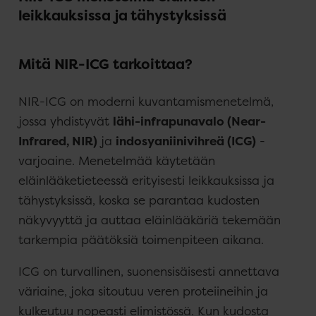
leikkauksissa ja tähystyksissä
Mitä NIR-ICG tarkoittaa?
NIR-ICG on moderni kuvantamismenetelmä,
jossa yhdistyvät
lähi-infrapunavalo (Near-
Infrared, NIR)
ja
indosyaniinivihreä (ICG)
-
varjoaine. Menetelmää käytetään
eläinlääketieteessä erityisesti leikkauksissa ja
tähystyksissä, koska se parantaa kudosten
näkyvyyttä ja auttaa eläinlääkäriä tekemään
tarkempia päätöksiä toimenpiteen aikana.
ICG on turvallinen, suonensisäisesti annettava
väriaine, joka sitoutuu veren proteiineihin ja
kulkeutuu nopeasti elimistössä. Kun kudosta