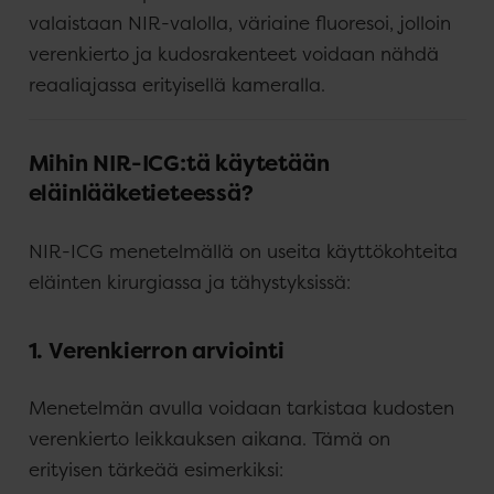
valaistaan NIR-valolla, väriaine fluoresoi, jolloin
verenkierto ja kudosrakenteet voidaan nähdä
reaaliajassa erityisellä kameralla.
Mihin NIR-ICG:tä käytetään
eläinlääketieteessä?
NIR-ICG menetelmällä on useita käyttökohteita
eläinten kirurgiassa ja tähystyksissä:
1. Verenkierron arviointi
Menetelmän avulla voidaan tarkistaa kudosten
verenkierto leikkauksen aikana. Tämä on
erityisen tärkeää esimerkiksi: