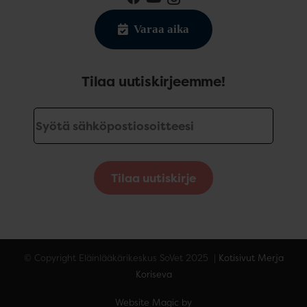
Varaa aika
Tilaa uutiskirjeemme!
Tilaa uutiskirje
© Copyright Eläinlääkärikeskus SoVet 2025 |
Kotisivut Merja
Koriseva
Website Magic by