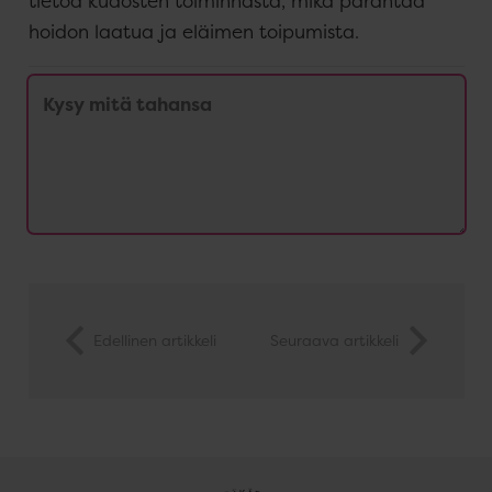
tietoa kudosten toiminnasta, mikä parantaa
hoidon laatua ja eläimen toipumista.
Edellinen artikkeli
Seuraava artikkeli