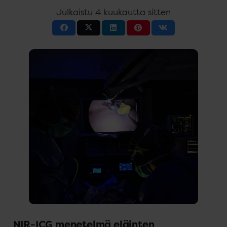
Julkaistu
4 kuukautta sitten
NIR-ICG menetelmä eläinten