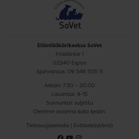
Eläinlääkärikeskus SoVet
Friisiläntie 1
02240
Espoo
Ajanvaraus:
09 546 505 11
Arkisin: 7.30 – 20.00
Lauantai: 9-15
Sunnuntai: suljettu
Olemme avoinna koko kesän.
Tietosuojaseloste
|
Evästekäytäntö