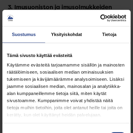
3. Imusuoniston ja imusolmukkeiden
kartoitus
Menetelmä mahdollistaa imusuoniston
Suostumus
Yksityiskohdat
Tietoja
visualisoinnin, mikä on hyödyllistä esimerkiksi:
syövän levinneisyyden arvioinnissa
Tämä sivusto käyttää evästeitä
vartijaimusolmukkeiden tunnistamisessa
Käytämme evästeitä tarjoamamme sisällön ja mainosten
räätälöimiseen, sosiaalisen median ominaisuuksien
tukemiseen ja kävijämäärämme analysoimiseen. Lisäksi
4. Tähystystoimenpiteiden tarkkuuden
jaamme sosiaalisen median, mainosalan ja analytiikka-
parantaminen
alan kumppaneillemme tietoja siitä, miten käytät
sivustoamme. Kumppanimme voivat yhdistää näitä
Tähystyksissä (endoskopiassa ja laparoskopiassa)
tietoja muihin tietoihin, joita olet antanut heille tai joita on
kerätty, kun olet käyttänyt heidän palvelujaan.
NIR-ICG tarjoaa lisänäkyvyyttä, mikä helpottaa:
anatomisten rakenteiden tunnistamista
Suostumuksen