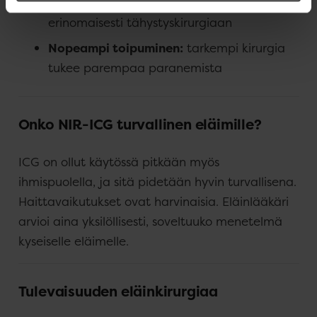
Minimaalisesti invasiivinen:
sopii
erinomaisesti tähystyskirurgiaan
Nopeampi toipuminen:
tarkempi kirurgia
tukee parempaa paranemista
Onko NIR-ICG turvallinen eläimille?
ICG on ollut käytössä pitkään myös
ihmispuolella, ja sitä pidetään hyvin turvallisena.
Haittavaikutukset ovat harvinaisia. Eläinlääkäri
arvioi aina yksilöllisesti, soveltuuko menetelmä
kyseiselle eläimelle.
Tulevaisuuden eläinkirurgiaa