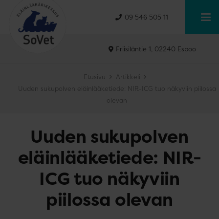
09 546 505 11
Friisiläntie 1, 02240 Espoo
Etusivu
Artikkeli
Uuden sukupolven eläinlääketiede: NIR-ICG tuo näkyviin piilossa
olevan
Uuden sukupolven
eläinlääketiede: NIR-
ICG tuo näkyviin
piilossa olevan