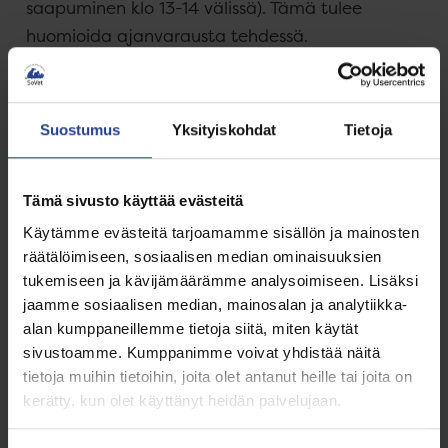
saapuminen klo 13-14 välissä). Tämä tulee
huomioida ajanvarausta tehdessä.
Kotikäynnin hinta muodostuu normaalikäyntiä
korkeammaksi ja kotikäynnillä tehtävät
Suostumus
Yksityiskohdat
Tietoja
toimenpiteet ovat rajoitettuja. Kotikäynnillä
voimme tehdä mm. yleistutkimuksen ja ottaa
verinäytteen sekä määrätä lääkemääräyksen.
Tämä sivusto käyttää evästeitä
Nyt myös ultraäänitutkimus on mahdollinen
Käytämme evästeitä tarjoamamme sisällön ja mainosten
kannettavan ultraäänilaitteen avulla (esim.
räätälöimiseen, sosiaalisen median ominaisuuksien
tiineysultra).
tukemiseen ja kävijämäärämme analysoimiseen. Lisäksi
jaamme sosiaalisen median, mainosalan ja analytiikka-
Tavallisin kotikäynnin syy on lemmikin eutanasia,
alan kumppaneillemme tietoja siitä, miten käytät
joka on lemmikille usein lempeämpi vaihtoehto.
sivustoamme. Kumppanimme voivat yhdistää näitä
tietoja muihin tietoihin, joita olet antanut heille tai joita on
kerätty, kun olet käyttänyt heidän palvelujaan.
Varaa aika