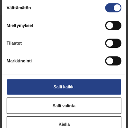
Suostumuksen
Välttämätön
valinta
Muut palvelumme
Mieltymykset
Tilastot
Markkinointi
PERUSTERVEYDENHOITOPALVELUT
Salli kaikki
Röntgentutkimukset
Salli valinta
Kiellä