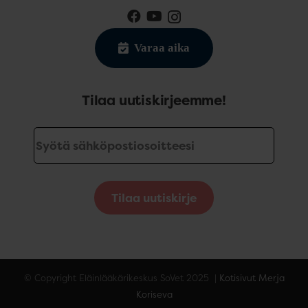
Varaa aika
Tilaa uutiskirjeemme!
Tilaa uutiskirje
© Copyright Eläinlääkärikeskus SoVet 2025 |
Kotisivut Merja
Koriseva