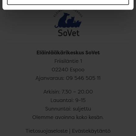
Eläinlääkärikeskus SoVet
Friisiläntie 1
02240
Espoo
Ajanvaraus:
09 546 505 11
Arkisin: 7.30 – 20.00
Lauantai: 9-15
Sunnuntai: suljettu
Olemme avoinna koko kesän.
Tietosuojaseloste
|
Evästekäytäntö